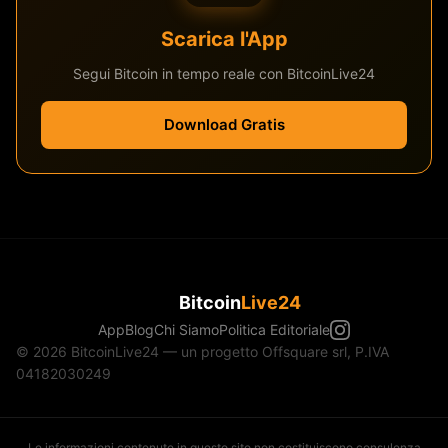
Scarica l'App
Segui Bitcoin in tempo reale con BitcoinLive24
Download Gratis
Bitcoin
Live24
App
Blog
Chi Siamo
Politica Editoriale
© 2026 BitcoinLive24 — un progetto Offsquare srl, P.IVA
04182030249
Le informazioni contenute in questo sito non costituiscono consulenza