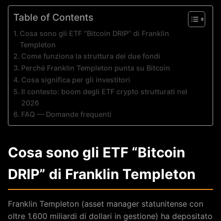
Table of Contents
Cosa sono gli ETF “Bitcoin DRIP” di Franklin
Templeton
Come funziona la struttura dei due fondi
Perché Franklin Templeton punta su Bitcoin
Cosa significa per gli investitori
Il contesto: boom degli ETF crypto strutturati nel
2026
FAQ — Domande frequenti
Cosa sono gli ETF “Bitcoin
DRIP” di Franklin Templeton
Franklin Templeton (asset manager statunitense con
oltre 1.600 miliardi di dollari in gestione) ha depositato